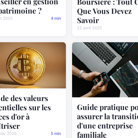
seiller en gestion
Boursière : Tout 
patrimoine ?
Que Vous Devez
Savoir
ût 2025
4 min
22 avril 2025
de des valeurs
Guide pratique p
entielles sur les
assurer la transit
ces d'or à
d'une entreprise
triser
familiale
vier 2026
5 min