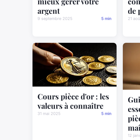
mieux gérer votre
con
argent
de 
9 septembre 2025
5 min
21 ao
Cours pièce d'or : les
Gui
valeurs à connaître
ess
31 mai 2025
5 min
piè
maî
12 jan